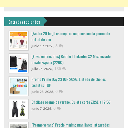
Entradas recientes
[Acaba 20 Jun] Los mejores cupones con la promo de
mitad de año
,
3
junio 19, 2026
[Envio en tres dias] Rodillo Thinkrider X2 Max enviado
desde España (220€)
,
135
julio 25, 2026
Promo Prime Day 23 JUN 2026. Listado de chollos
ciclistas TOP
,
0
junio 23, 2026
Chollazo promo de verano, Culote corto ZRSE a 12,5€
,
0
junio 7, 2026
[Promo verano] Precio mínimo manillares integrados