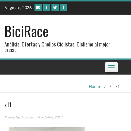
Skip
6 agosto, 2026
to
content
BiciRace
Análisis, Ofertas y Chollos Ciclistas. Ciclismo al mejor
precio
Toggle
navigation
Home
/
/
x11
x11
Posted By
Bicirace
on 4 octubre, 2017