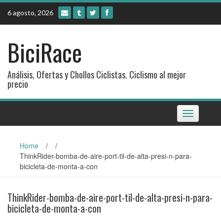
Skip
6 agosto, 2026
to
content
BiciRace
Análisis, Ofertas y Chollos Ciclistas. Ciclismo al mejor
precio
Toggle
navigation
Home
/
/
ThinkRider-bomba-de-aire-port-til-de-alta-presi-n-para-
bicicleta-de-monta-a-con
ThinkRider-bomba-de-aire-port-til-de-alta-presi-n-para-
bicicleta-de-monta-a-con