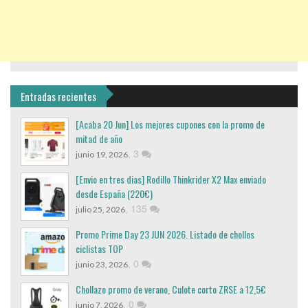
Entradas recientes
[Acaba 20 Jun] Los mejores cupones con la promo de
mitad de año
,
3
junio 19, 2026
[Envio en tres dias] Rodillo Thinkrider X2 Max enviado
desde España (220€)
,
135
julio 25, 2026
Promo Prime Day 23 JUN 2026. Listado de chollos
ciclistas TOP
,
0
junio 23, 2026
Chollazo promo de verano, Culote corto ZRSE a 12,5€
,
0
junio 7, 2026