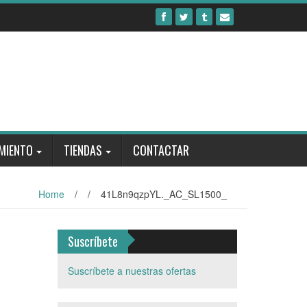
MIENTO
TIENDAS
CONTACTAR
Home
/
/
41L8n9qzpYL._AC_SL1500_
Suscríbete
Suscríbete a nuestras ofertas