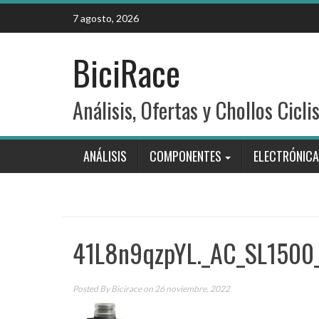
Skip
7 agosto, 2026
to
content
BiciRace
Análisis, Ofertas y Chollos Cicli
ANÁLISIS
COMPONENTES
ELECTRÓNICA
41L8n9qzpYL._AC_SL1500
Posted By
Bicirace
on 26 noviembre, 2022