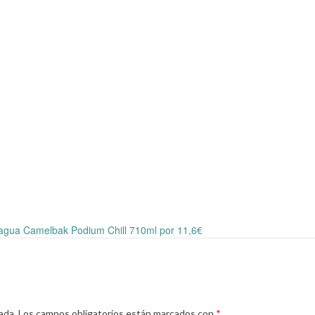
 agua Camelbak Podium Chill 710ml por 11,6€
ada.
Los campos obligatorios están marcados con
*