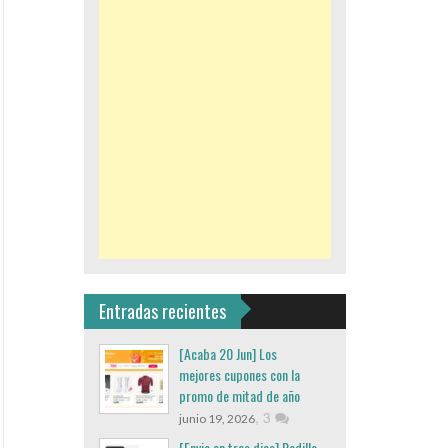
Entradas recientes
[Acaba 20 Jun] Los
mejores cupones con la
promo de mitad de año
,
3
junio 19, 2026
[Envio en tres dias] Rodillo