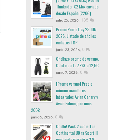
Thinkrider X2 Max enviado
desde España (220€)
,
135
julio 25, 2026
Promo Prime Day 23 JUN
2026. Listado de chollos
ciclistas TOP
,
0
junio 23, 2026
Chollazo promo de verano,
Culote corto ZRSE a 12,5€
,
0
junio 7, 2026
[Promo verano] Precio
mínimo manillares
integrados Avian Canary y
Avian Falcon, por unos
260€
,
0
junio 5, 2026
Chollo! Pack 2 cubiertas
Continental Ultra Sport III
con borde marrón a 37€