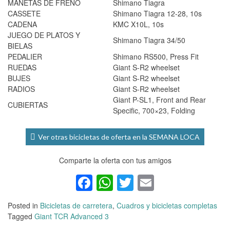
MANETAS DE FRENO
Shimano Tiagra
CASSETE
Shimano Tiagra 12-28, 10s
CADENA
KMC X10L, 10s
JUEGO DE PLATOS Y
Shimano Tiagra 34/50
BIELAS
PEDALIER
Shimano RS500, Press Fit
RUEDAS
Giant S-R2 wheelset
BUJES
Giant S-R2 wheelset
RADIOS
Giant S-R2 wheelset
Giant P-SL1, Front and Rear
CUBIERTAS
Specific, 700×23, Folding
Ver otras bicicletas de oferta en la SEMANA LOCA
Comparte la oferta con tus amigos
Facebook
WhatsApp
Twitter
Email
Posted in
Bicicletas de carretera
,
Cuadros y bicicletas completas
Tagged
Giant TCR Advanced 3