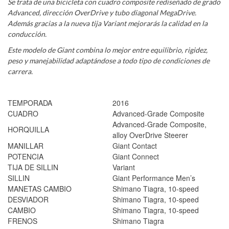
Se trata de una bicicleta con cuadro composite rediseñado de grado
Advanced, dirección OverDrive y tubo diagonal MegaDrive.
Además gracias a la nueva tija Variant mejorarás la calidad en la
conducción.
Este modelo de Giant combina lo mejor entre equilibrio, rigidez,
peso y manejabilidad adaptándose a todo tipo de condiciones de
carrera.
TEMPORADA
2016
CUADRO
Advanced-Grade Composite
Advanced-Grade Composite,
HORQUILLA
alloy OverDrive Steerer
MANILLAR
Giant Contact
POTENCIA
Giant Connect
TIJA DE SILLIN
Variant
SILLIN
Giant Performance Men’s
MANETAS CAMBIO
Shimano Tiagra, 10-speed
DESVIADOR
Shimano Tiagra, 10-speed
CAMBIO
Shimano Tiagra, 10-speed
FRENOS
Shimano Tiagra