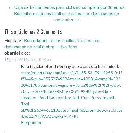
←
Caja de herramientas para ciclismo completa por 36 euros
Post
Recopilatorio de los chollos ciclistas más destacados de
navigation
septiembre
→
This article has 2 Comments
Pingback:
Recopilatorio de los chollos ciclistas más
destacados de septiembre — BiciRace
obarriel
dice:
15 junio, 2018 a las 10:19 am
Para instalar el pedalier hay que usar esta herramienta
http://rover.ebay.com/rover/1/1185-53479-19255-0/1?
ff3=4&pub=5575274953&toolid=10001&campid=533
8046178&customid=&mpre=https%3A%2F%2Fwww.
ebay.es%2Fitm%2FBB86-90-91-92-Bicycle-Bike-
Headset-Road-Bottom-Bracket-Cup-Press-Install-
Tool-
SD%2F263446511868%3Fhash%3Ditem3d56a2c0fc%
3Ag%3A5zYAAOSwKnFaYZBJ
Responder