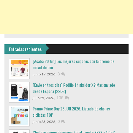
Entradas recientes
[Acaba 20 Jun] Los mejores cupones con la promo de
mitad de año
,
3
junio 19, 2026
[Envio en tres dias] Rodillo Thinkrider X2 Max enviado
desde España (220€)
,
135
julio 25, 2026
Promo Prime Day 23 JUN 2026. Listado de chollos
ciclistas TOP
,
0
junio 23, 2026
Chollazo promo de verano, Culote corto ZRSE a 12,5€