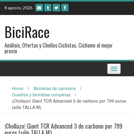
Skip
8 agosto, 2026
to
content
BiciRace
Análisis, Ofertas y Chollos Ciclistas. Ciclismo al mejor
precio
Toggle
navigation
Home
/
Bicicletas de carretera
/
Cuadros y bicicletas completas
/
¡Chollazo! Giant TCR Advanced 3 de carbono por 799 euros
(sólo TALLA M)
¡Chollazo! Giant TCR Advanced 3 de carbono por 799
euros (sólo TALLA M)