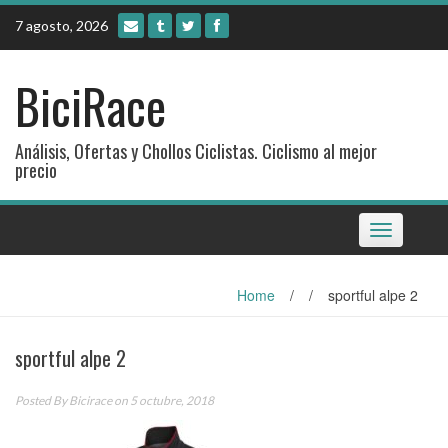
Skip
7 agosto, 2026
to
content
BiciRace
Análisis, Ofertas y Chollos Ciclistas. Ciclismo al mejor
precio
Toggle
navigation
Home
/
/
sportful alpe 2
sportful alpe 2
Posted By
Bicirace
on 5 octubre, 2018