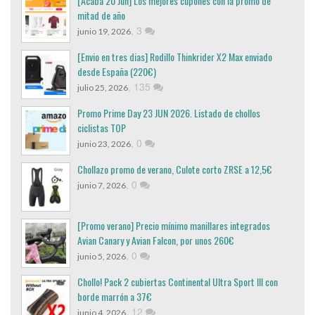
[Acaba 20 Jun] Los mejores cupones con la promo de
mitad de año
,
3
junio 19, 2026
[Envio en tres dias] Rodillo Thinkrider X2 Max enviado
desde España (220€)
,
135
julio 25, 2026
Promo Prime Day 23 JUN 2026. Listado de chollos
ciclistas TOP
,
0
junio 23, 2026
Chollazo promo de verano, Culote corto ZRSE a 12,5€
,
0
junio 7, 2026
[Promo verano] Precio mínimo manillares integrados
Avian Canary y Avian Falcon, por unos 260€
,
0
junio 5, 2026
Chollo! Pack 2 cubiertas Continental Ultra Sport III con
borde marrón a 37€
,
12
junio 4, 2026