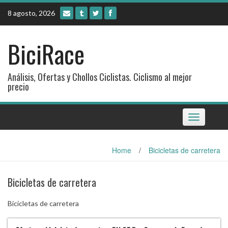
Skip
8 agosto, 2026
to
content
BiciRace
Análisis, Ofertas y Chollos Ciclistas. Ciclismo al mejor
precio
Toggle
navigation
Home
/
Bicicletas de carretera
Bicicletas de carretera
Bicicletas de carretera