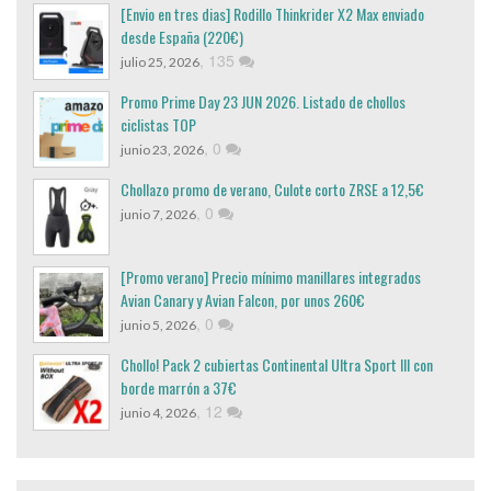
[Envio en tres dias] Rodillo Thinkrider X2 Max enviado
desde España (220€)
,
135
julio 25, 2026
Promo Prime Day 23 JUN 2026. Listado de chollos
ciclistas TOP
,
0
junio 23, 2026
Chollazo promo de verano, Culote corto ZRSE a 12,5€
,
0
junio 7, 2026
[Promo verano] Precio mínimo manillares integrados
Avian Canary y Avian Falcon, por unos 260€
,
0
junio 5, 2026
Chollo! Pack 2 cubiertas Continental Ultra Sport III con
borde marrón a 37€
,
12
junio 4, 2026