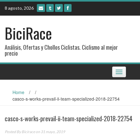
Skip
8 agosto, 2026
to
content
BiciRace
Análisis, Ofertas y Chollos Ciclistas. Ciclismo al mejor
precio
Toggle
navigation
Home
/
/
casco-s-works-prevail-ii-team-specialized-2018-22754
casco-s-works-prevail-ii-team-specialized-2018-22754
Posted By
Bicirace
on 31 mayo, 2019