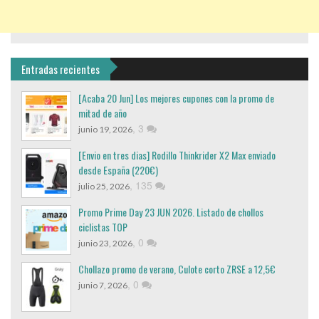
Entradas recientes
[Acaba 20 Jun] Los mejores cupones con la promo de
mitad de año
,
3
junio 19, 2026
[Envio en tres dias] Rodillo Thinkrider X2 Max enviado
desde España (220€)
,
135
julio 25, 2026
Promo Prime Day 23 JUN 2026. Listado de chollos
ciclistas TOP
,
0
junio 23, 2026
Chollazo promo de verano, Culote corto ZRSE a 12,5€
,
0
junio 7, 2026