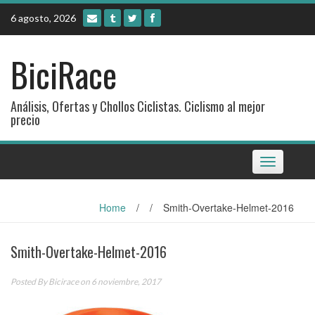
Skip
6 agosto, 2026
to
content
BiciRace
Análisis, Ofertas y Chollos Ciclistas. Ciclismo al mejor
precio
Toggle
navigation
Home
/
/
Smith-Overtake-Helmet-2016
Smith-Overtake-Helmet-2016
Posted By
Bicirace
on 6 noviembre, 2017