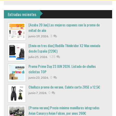
Entradas recientes
[Acaba 20 Jun] Los mejores cupones con la promo de
mitad de año
,
3
junio 19, 2026
[Envio en tres dias] Rodillo Thinkrider X2 Max enviado
desde España (220€)
,
135
julio 25, 2026
Promo Prime Day 23 JUN 2026. Listado de chollos
ciclistas TOP
,
0
junio 23, 2026
Chollazo promo de verano, Culote corto ZRSE a 12,5€
,
0
junio 7, 2026
[Promo verano] Precio mínimo manillares integrados
Avian Canary y Avian Falcon, por unos 260€