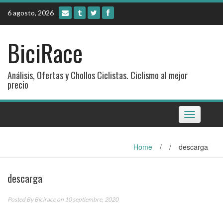
Skip
6 agosto, 2026
to
content
BiciRace
Análisis, Ofertas y Chollos Ciclistas. Ciclismo al mejor
precio
Toggle
navigation
Home
/
/
descarga
descarga
Posted By
Bicirace
on 10 septiembre, 2020