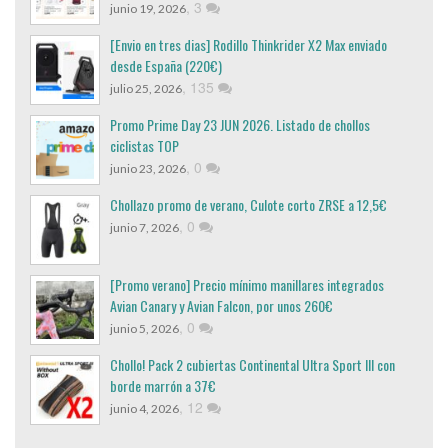
,
3
junio 19, 2026
[Envio en tres dias] Rodillo Thinkrider X2 Max enviado
desde España (220€)
,
135
julio 25, 2026
Promo Prime Day 23 JUN 2026. Listado de chollos
ciclistas TOP
,
0
junio 23, 2026
Chollazo promo de verano, Culote corto ZRSE a 12,5€
,
0
junio 7, 2026
[Promo verano] Precio mínimo manillares integrados
Avian Canary y Avian Falcon, por unos 260€
,
0
junio 5, 2026
Chollo! Pack 2 cubiertas Continental Ultra Sport III con
borde marrón a 37€
,
12
junio 4, 2026