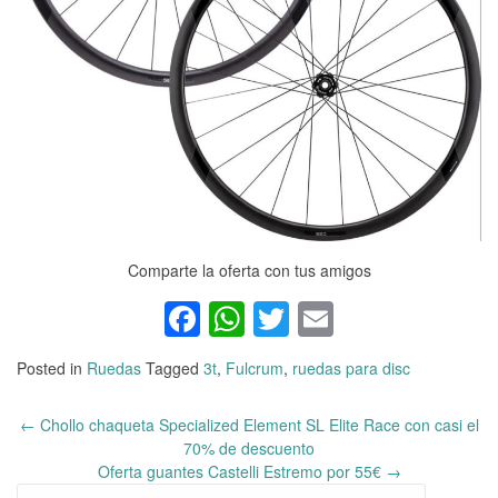
Comparte la oferta con tus amigos
Facebook
WhatsApp
Twitter
Email
Posted in
Ruedas
Tagged
3t
,
Fulcrum
,
ruedas para disc
←
Chollo chaqueta Specialized Element SL Elite Race con casi el
Post
70% de descuento
navigation
Oferta guantes Castelli Estremo por 55€
→