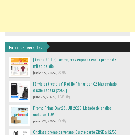
Entradas recientes
[Acaba 20 Jun] Los mejores cupones con la promo de
mitad de año
,
3
junio 19, 2026
[Envio en tres dias] Rodillo Thinkrider X2 Max enviado
desde España (220€)
,
135
julio 25, 2026
Promo Prime Day 23 JUN 2026. Listado de chollos
ciclistas TOP
,
0
junio 23, 2026
Chollazo promo de verano, Culote corto ZRSE a 12,5€