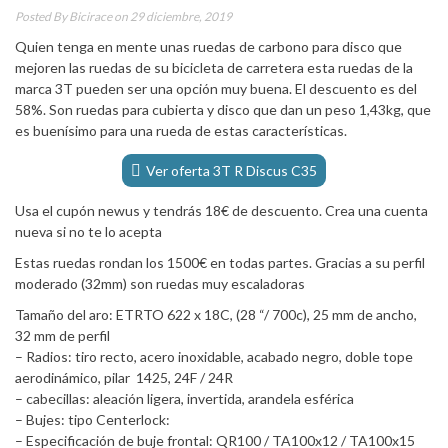
Posted By
Bicirace
on 29 diciembre, 2019
Quien tenga en mente unas ruedas de carbono para disco que
mejoren las ruedas de su bicicleta de carretera esta ruedas de la
marca 3T pueden ser una opción muy buena. El descuento es del
58%. Son ruedas para cubierta y disco que dan un peso 1,43kg, que
es buenísimo para una rueda de estas características.
Ver oferta 3T R Discus C35
Usa el cupón newus y tendrás 18€ de descuento. Crea una cuenta
nueva si no te lo acepta
Estas ruedas rondan los 1500€ en todas partes. Gracias a su perfil
moderado (32mm) son ruedas muy escaladoras
Tamaño del aro: ETRTO 622 x 18C, (28 “/ 700c), 25 mm de ancho,
32 mm de perfil
– Radios: tiro recto, acero inoxidable, acabado negro, doble tope
aerodinámico, pilar 1425, 24F / 24R
– cabecillas: aleación ligera, invertida, arandela esférica
– Bujes: tipo Centerlock:
– Especificación de buje frontal: QR100 / TA100x12 / TA100x15