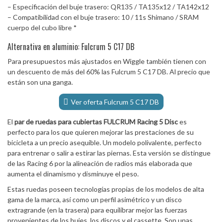
– Especificación del buje trasero: QR135 / TA135x12 / TA142x12
– Compatibilidad con el buje trasero: 10 / 11s Shimano / SRAM
cuerpo del cubo libre *
Alternativa en aluminio: Fulcrum 5 C17 DB
Para presupuestos más ajustados en Wiggle también tienen con
un descuento de más del 60% las Fulcrum 5 C17 DB. Al precio que
están son una ganga.
Ver oferta Fulcrum 5 C17 DB
El
par de ruedas para cubiertas FULCRUM Racing 5 Disc
es
perfecto para los que quieren mejorar las prestaciones de su
bicicleta a un precio asequible. Un modelo polivalente, perfecto
para entrenar o salir a estirar las piernas. Esta versión se distingue
de las Racing 6 por la alineación de radios más elaborada que
aumenta el dinamismo y disminuye el peso.
Estas ruedas poseen tecnologías propias de los modelos de alta
gama de la marca, así como un perfil asimétrico y un disco
extragrande (en la trasera) para equilibrar mejor las fuerzas
provenientes de los bujes, los discos y el cassette. Son unas