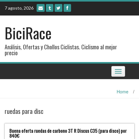
Skip
7 agosto, 2026
to
content
BiciRace
Análisis, Ofertas y Chollos Ciclistas. Ciclismo al mejor
precio
Toggle
navigation
Home
/
ruedas para disc
Buena oferta ruedas de carbono 3T R Discus C35 (para disco) por
840€