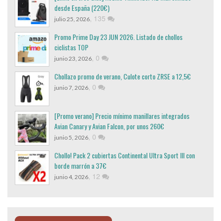
desde España (220€)
,
135
julio 25, 2026
Promo Prime Day 23 JUN 2026. Listado de chollos
ciclistas TOP
,
0
junio 23, 2026
Chollazo promo de verano, Culote corto ZRSE a 12,5€
,
0
junio 7, 2026
[Promo verano] Precio mínimo manillares integrados
Avian Canary y Avian Falcon, por unos 260€
,
0
junio 5, 2026
Chollo! Pack 2 cubiertas Continental Ultra Sport III con
borde marrón a 37€
,
12
junio 4, 2026