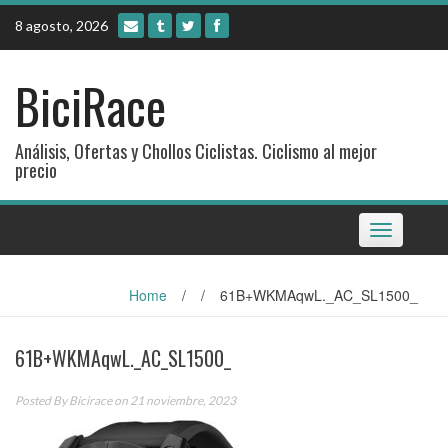
Skip
8 agosto, 2026
to
content
BiciRace
Análisis, Ofertas y Chollos Ciclistas. Ciclismo al mejor
precio
Toggle
navigation
Home
/
/
61B+WKMAqwL._AC_SL1500_
61B+WKMAqwL._AC_SL1500_
Posted By
Bicirace
on 21 noviembre, 2023