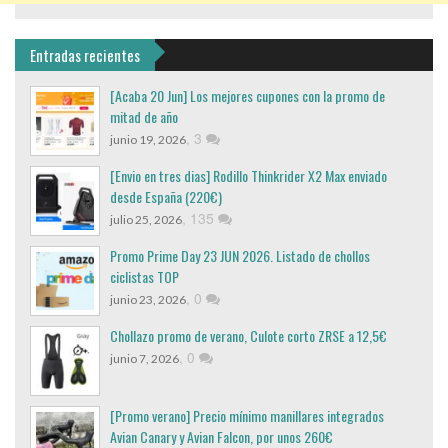
Entradas recientes
[Acaba 20 Jun] Los mejores cupones con la promo de
mitad de año
,
3
junio 19, 2026
[Envio en tres dias] Rodillo Thinkrider X2 Max enviado
desde España (220€)
,
135
julio 25, 2026
Promo Prime Day 23 JUN 2026. Listado de chollos
ciclistas TOP
,
0
junio 23, 2026
Chollazo promo de verano, Culote corto ZRSE a 12,5€
,
0
junio 7, 2026
[Promo verano] Precio mínimo manillares integrados
Avian Canary y Avian Falcon, por unos 260€