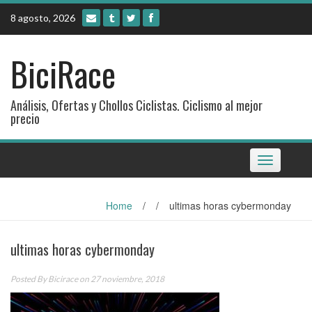
Skip
8 agosto, 2026
to
content
BiciRace
Análisis, Ofertas y Chollos Ciclistas. Ciclismo al mejor
precio
Toggle
navigation
Home
/
/
ultimas horas cybermonday
ultimas horas cybermonday
Posted By
Bicirace
on 27 noviembre, 2018