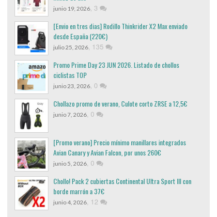
,
3
junio 19, 2026
[Envio en tres dias] Rodillo Thinkrider X2 Max enviado
desde España (220€)
,
135
julio 25, 2026
Promo Prime Day 23 JUN 2026. Listado de chollos
ciclistas TOP
,
0
junio 23, 2026
Chollazo promo de verano, Culote corto ZRSE a 12,5€
,
0
junio 7, 2026
[Promo verano] Precio mínimo manillares integrados
Avian Canary y Avian Falcon, por unos 260€
,
0
junio 5, 2026
Chollo! Pack 2 cubiertas Continental Ultra Sport III con
borde marrón a 37€
,
12
junio 4, 2026