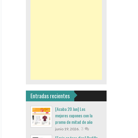
Entradas recientes
[Acaba 20 Jun] Los
mejores cupones con la
promo de mitad de año
,
3
junio 19, 2026
[Envio en tres dias] Rodillo