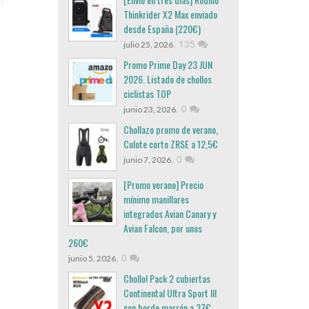
Thinkrider X2 Max enviado
desde España (220€)
,
135
julio 25, 2026
Promo Prime Day 23 JUN
2026. Listado de chollos
ciclistas TOP
,
0
junio 23, 2026
Chollazo promo de verano,
Culote corto ZRSE a 12,5€
,
0
junio 7, 2026
[Promo verano] Precio
mínimo manillares
integrados Avian Canary y
Avian Falcon, por unos
260€
,
0
junio 5, 2026
Chollo! Pack 2 cubiertas
Continental Ultra Sport III
con borde marrón a 37€