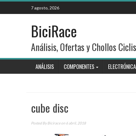
Skip
7 agosto, 2026
to
content
BiciRace
Análisis, Ofertas y Chollos Cicli
ANÁLISIS
COMPONENTES
ELECTRÓNICA
cube disc
Posted By
Bicirace
on 6 abril, 2018