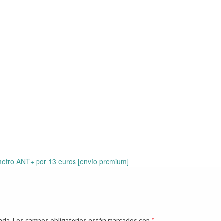
etro ANT+ por 13 euros [envío premium]
ada.
Los campos obligatorios están marcados con
*