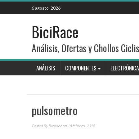
Skip
6 agosto, 2026
to
content
BiciRace
Análisis, Ofertas y Chollos Cicli
ANÁLISIS
COMPONENTES
ELECTRÓNICA
pulsometro
Posted By
Bicirace
on 18 febrero, 2018