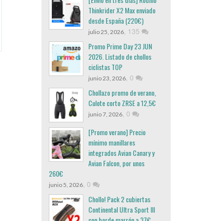
Thinkrider X2 Max enviado
desde España (220€)
,
135
julio 25, 2026
Promo Prime Day 23 JUN
2026. Listado de chollos
ciclistas TOP
,
0
junio 23, 2026
Chollazo promo de verano,
Culote corto ZRSE a 12,5€
,
0
junio 7, 2026
[Promo verano] Precio
mínimo manillares
integrados Avian Canary y
Avian Falcon, por unos
260€
,
0
junio 5, 2026
Chollo! Pack 2 cubiertas
Continental Ultra Sport III
con borde marrón a 37€