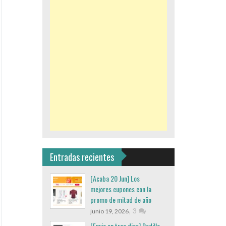
Entradas recientes
[Acaba 20 Jun] Los
mejores cupones con la
promo de mitad de año
,
3
junio 19, 2026
[Envio en tres dias] Rodillo