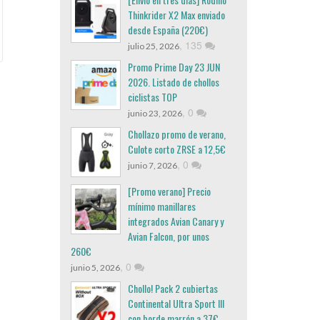
Thinkrider X2 Max enviado
desde España (220€)
,
135
julio 25, 2026
Promo Prime Day 23 JUN
2026. Listado de chollos
ciclistas TOP
,
0
junio 23, 2026
Chollazo promo de verano,
Culote corto ZRSE a 12,5€
,
0
junio 7, 2026
[Promo verano] Precio
mínimo manillares
integrados Avian Canary y
Avian Falcon, por unos
260€
,
0
junio 5, 2026
Chollo! Pack 2 cubiertas
Continental Ultra Sport III
con borde marrón a 37€