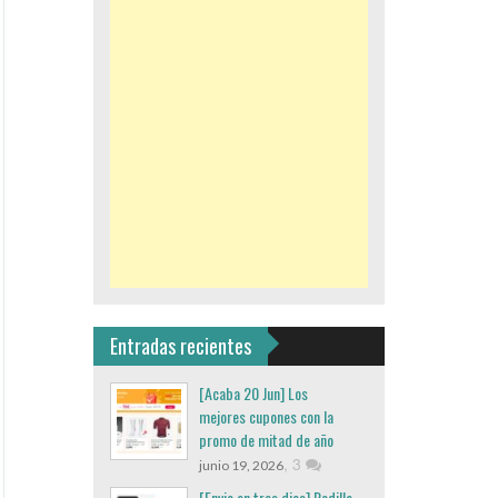
Entradas recientes
[Acaba 20 Jun] Los
mejores cupones con la
promo de mitad de año
,
3
junio 19, 2026
[Envio en tres dias] Rodillo