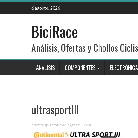
Skip
6 agosto, 2026
to
content
BiciRace
Análisis, Ofertas y Chollos Cicli
ANÁLISIS
COMPONENTES
ELECTRÓNICA
ultrasportIII
Posted By
Bicirace
on 1 agosto, 2024