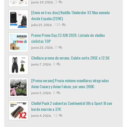
,
3
junio 19, 2026
[Envio en tres dias] Rodillo Thinkrider X2 Max enviado
desde España (220€)
,
135
julio 25, 2026
Promo Prime Day 23 JUN 2026. Listado de chollos
ciclistas TOP
,
0
junio 23, 2026
Chollazo promo de verano, Culote corto ZRSE a 12,5€
,
0
junio 7, 2026
[Promo verano] Precio mínimo manillares integrados
Avian Canary y Avian Falcon, por unos 260€
,
0
junio 5, 2026
Chollo! Pack 2 cubiertas Continental Ultra Sport III con
borde marrón a 37€
,
12
junio 4, 2026