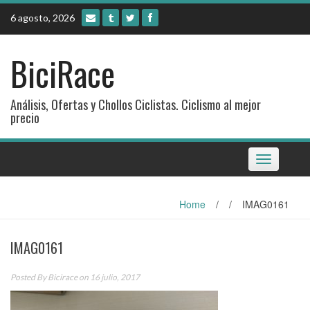
Skip
6 agosto, 2026
to
content
BiciRace
Análisis, Ofertas y Chollos Ciclistas. Ciclismo al mejor
precio
Toggle
navigation
Home
/
/
IMAG0161
IMAG0161
Posted By
Bicirace
on 16 julio, 2017