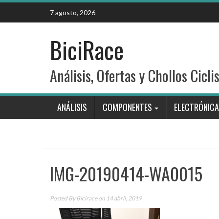
Skip
7 agosto, 2026
to
content
BiciRace
Análisis, Ofertas y Chollos Cicli
ANÁLISIS
COMPONENTES
ELECTRÓNICA
IMG-20190414-WA0015
Posted By
Bicirace
on 14 abril, 2019