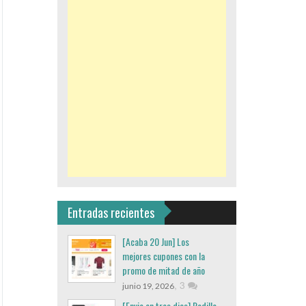
Entradas recientes
[Acaba 20 Jun] Los
mejores cupones con la
promo de mitad de año
,
3
junio 19, 2026
[Envio en tres dias] Rodillo