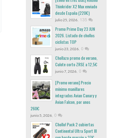
Thinkrider X2 Max enviado
desde España (220€)
,
135
julio 25, 2026
Promo Prime Day 23 JUN
2026. Listado de chollos
ciclistas TOP
,
0
junio 23, 2026
Chollazo promo de verano,
Culote corto ZRSE a 12,5€
,
0
junio 7, 2026
[Promo verano] Precio
mínimo manillares
integrados Avian Canary y
Avian Falcon, por unos
260€
,
0
junio 5, 2026
Chollo! Pack 2 cubiertas
Continental Ultra Sport III
con borde marrón a 37€