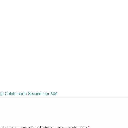
ta Culote corto Spexcel por 30€
ada.
Los campos obligatorios están marcados con
*