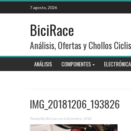
Skip
7 agosto, 2026
to
content
BiciRace
Análisis, Ofertas y Chollos Cicli
ANÁLISIS
COMPONENTES
ELECTRÓNICA
IMG_20181206_193826
Posted By
Bicirace
on 6 diciembre, 2018