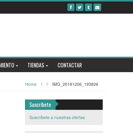
MIENTO
TIENDAS
CONTACTAR
Home
/
/
IMG_20181206_193826
Suscríbete
Suscríbete a nuestras ofertas