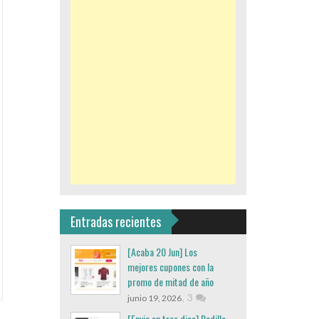
Entradas recientes
[Acaba 20 Jun] Los
mejores cupones con la
promo de mitad de año
,
3
junio 19, 2026
[Envio en tres dias] Rodillo