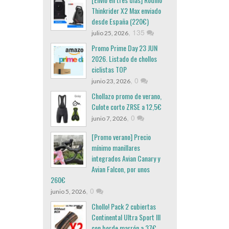
Thinkrider X2 Max enviado
desde España (220€)
,
135
julio 25, 2026
Promo Prime Day 23 JUN
2026. Listado de chollos
ciclistas TOP
,
0
junio 23, 2026
Chollazo promo de verano,
Culote corto ZRSE a 12,5€
,
0
junio 7, 2026
[Promo verano] Precio
mínimo manillares
integrados Avian Canary y
Avian Falcon, por unos
260€
,
0
junio 5, 2026
Chollo! Pack 2 cubiertas
Continental Ultra Sport III
con borde marrón a 37€