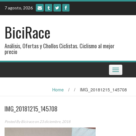
Skip
7 agosto, 2026
to
content
BiciRace
Análisis, Ofertas y Chollos Ciclistas. Ciclismo al mejor
precio
Toggle
navigation
Home
/
/
IMG_20181215_145708
IMG_20181215_145708
Posted By
Bicirace
on 23 diciembre, 2018