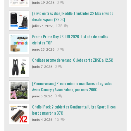
,
3
junio 19, 2026
[Envio en tres dias] Rodillo Thinkrider X2 Max enviado
desde España (220€)
,
135
julio 25, 2026
Promo Prime Day 23 JUN 2026. Listado de chollos
ciclistas TOP
,
0
junio 23, 2026
Chollazo promo de verano, Culote corto ZRSE a 12,5€
,
0
junio 7, 2026
[Promo verano] Precio mínimo manillares integrados
Avian Canary y Avian Falcon, por unos 260€
,
0
junio 5, 2026
Chollo! Pack 2 cubiertas Continental Ultra Sport III con
borde marrón a 37€
,
12
junio 4, 2026