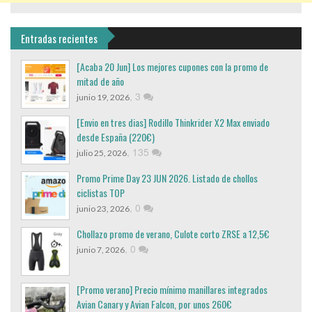
Entradas recientes
[Acaba 20 Jun] Los mejores cupones con la promo de
mitad de año
,
3
junio 19, 2026
[Envio en tres dias] Rodillo Thinkrider X2 Max enviado
desde España (220€)
,
135
julio 25, 2026
Promo Prime Day 23 JUN 2026. Listado de chollos
ciclistas TOP
,
0
junio 23, 2026
Chollazo promo de verano, Culote corto ZRSE a 12,5€
,
0
junio 7, 2026
[Promo verano] Precio mínimo manillares integrados
Avian Canary y Avian Falcon, por unos 260€