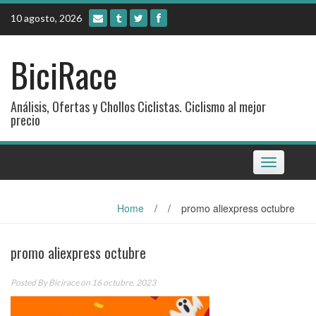
Skip
10 agosto, 2026
to
content
BiciRace
Análisis, Ofertas y Chollos Ciclistas. Ciclismo al mejor
precio
Toggle
navigation
Home
/
/
promo aliexpress octubre
promo aliexpress octubre
Posted By
Bicirace
on 16 octubre, 2023