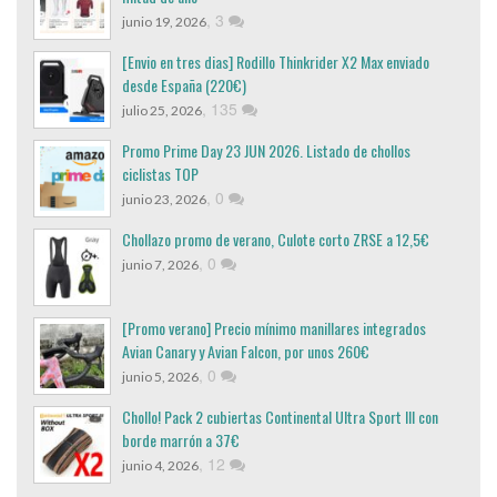
,
3
junio 19, 2026
[Envio en tres dias] Rodillo Thinkrider X2 Max enviado
desde España (220€)
,
135
julio 25, 2026
Promo Prime Day 23 JUN 2026. Listado de chollos
ciclistas TOP
,
0
junio 23, 2026
Chollazo promo de verano, Culote corto ZRSE a 12,5€
,
0
junio 7, 2026
[Promo verano] Precio mínimo manillares integrados
Avian Canary y Avian Falcon, por unos 260€
,
0
junio 5, 2026
Chollo! Pack 2 cubiertas Continental Ultra Sport III con
borde marrón a 37€
,
12
junio 4, 2026