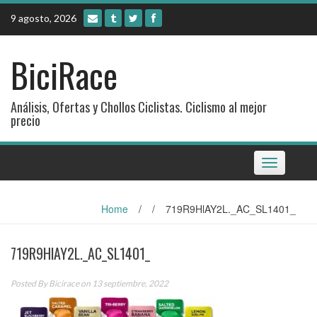
Skip
9 agosto, 2026
to
content
BiciRace
Análisis, Ofertas y Chollos Ciclistas. Ciclismo al mejor
precio
Toggle
navigation
Home
/
/
719R9HlAY2L._AC_SL1401_
719R9HlAY2L._AC_SL1401_
Posted By
Bicirace
on 13 septiembre, 2022