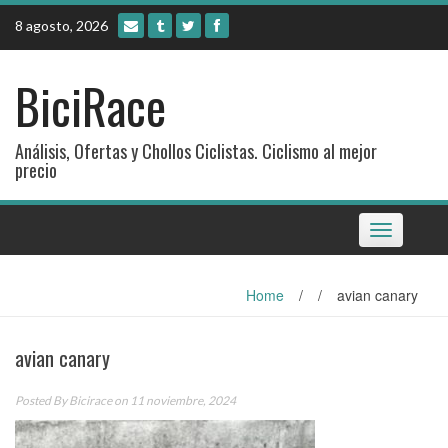
Skip
8 agosto, 2026
to
content
BiciRace
Análisis, Ofertas y Chollos Ciclistas. Ciclismo al mejor
precio
Toggle
navigation
Home
/
/
avian canary
avian canary
Posted By
Bicirace
on 11 noviembre, 2024