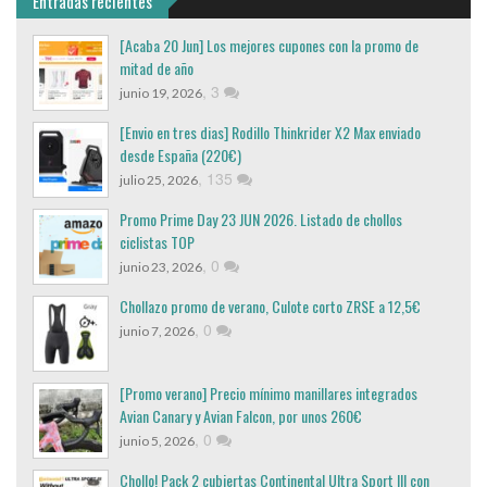
Entradas recientes
[Acaba 20 Jun] Los mejores cupones con la promo de
mitad de año
,
3
junio 19, 2026
[Envio en tres dias] Rodillo Thinkrider X2 Max enviado
desde España (220€)
,
135
julio 25, 2026
Promo Prime Day 23 JUN 2026. Listado de chollos
ciclistas TOP
,
0
junio 23, 2026
Chollazo promo de verano, Culote corto ZRSE a 12,5€
,
0
junio 7, 2026
[Promo verano] Precio mínimo manillares integrados
Avian Canary y Avian Falcon, por unos 260€
,
0
junio 5, 2026
Chollo! Pack 2 cubiertas Continental Ultra Sport III con