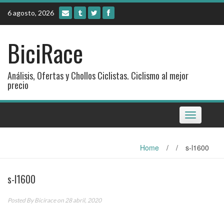
Skip
6 agosto, 2026
to
content
BiciRace
Análisis, Ofertas y Chollos Ciclistas. Ciclismo al mejor
precio
Toggle
navigation
Home
/
/
s-l1600
s-l1600
Posted By
Bicirace
on 28 abril, 2020