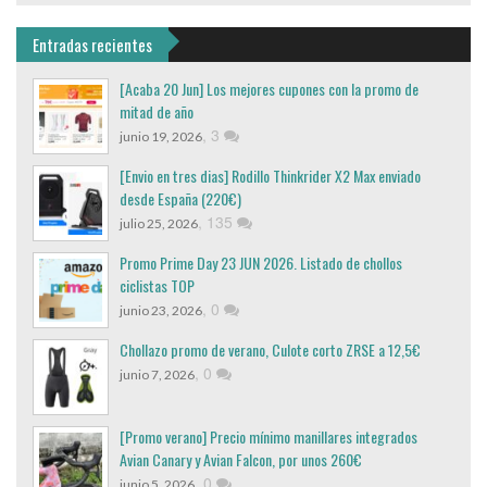
Entradas recientes
[Acaba 20 Jun] Los mejores cupones con la promo de
mitad de año
,
3
junio 19, 2026
[Envio en tres dias] Rodillo Thinkrider X2 Max enviado
desde España (220€)
,
135
julio 25, 2026
Promo Prime Day 23 JUN 2026. Listado de chollos
ciclistas TOP
,
0
junio 23, 2026
Chollazo promo de verano, Culote corto ZRSE a 12,5€
,
0
junio 7, 2026
[Promo verano] Precio mínimo manillares integrados
Avian Canary y Avian Falcon, por unos 260€
,
0
junio 5, 2026