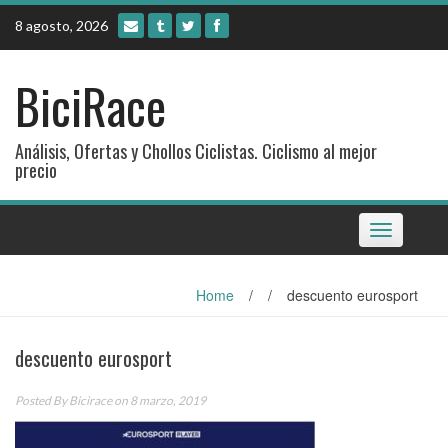
Skip
8 agosto, 2026
to
content
BiciRace
Análisis, Ofertas y Chollos Ciclistas. Ciclismo al mejor
precio
Toggle
navigation
Home
/
/
descuento eurosport
descuento eurosport
Posted By
Bicirace
on 8 marzo, 2019