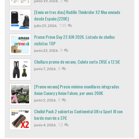
,
3
junio 19, 2026
[Envio en tres dias] Rodillo Thinkrider X2 Max enviado
desde España (220€)
,
135
julio 25, 2026
Promo Prime Day 23 JUN 2026. Listado de chollos
ciclistas TOP
,
0
junio 23, 2026
Chollazo promo de verano, Culote corto ZRSE a 12,5€
,
0
junio 7, 2026
[Promo verano] Precio mínimo manillares integrados
Avian Canary y Avian Falcon, por unos 260€
,
0
junio 5, 2026
Chollo! Pack 2 cubiertas Continental Ultra Sport III con
borde marrón a 37€
,
12
junio 4, 2026