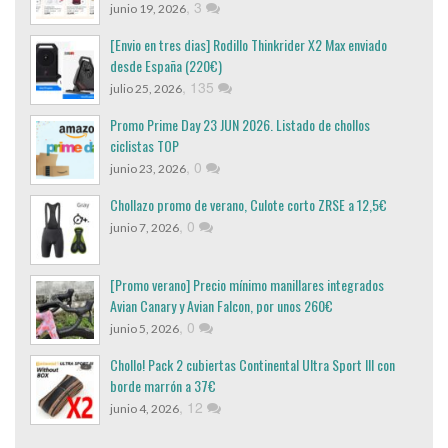
,
3
junio 19, 2026
[Envio en tres dias] Rodillo Thinkrider X2 Max enviado
desde España (220€)
,
135
julio 25, 2026
Promo Prime Day 23 JUN 2026. Listado de chollos
ciclistas TOP
,
0
junio 23, 2026
Chollazo promo de verano, Culote corto ZRSE a 12,5€
,
0
junio 7, 2026
[Promo verano] Precio mínimo manillares integrados
Avian Canary y Avian Falcon, por unos 260€
,
0
junio 5, 2026
Chollo! Pack 2 cubiertas Continental Ultra Sport III con
borde marrón a 37€
,
12
junio 4, 2026