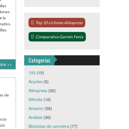
llas
rdones
e la
Top 10 ciclismo Aliexpress
rados.
llas
Comparativa Garmin Fenix
Categorias
ore >>
105
(15)
Acycles
(5)
Aliexpress
(92)
as de
Alltricks
(16)
Amazon
(58)
Análisis
(36)
ecio
cio
Bicicletas de carretera
(77)