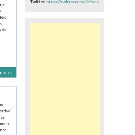
Twitter
:
https://twitter.com/bicirace
re
s
delo
s
o de
ore >>
mo
tativo,
las
número
ento.