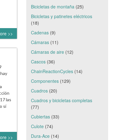
Bicicletas de montaña
(25)
Bicicletas y patinetes eléctricos
(18)
Cadenas
(9)
ore >>
Cámaras
(11)
Cámaras de aire
(12)
Cascos
(36)
9
ChainReactionCycles
(14)
 hay
Componentes
(129)
a
Cuadros
(20)
cción
17 las
Cuadros y bicicletas completas
o sí
(77)
Cubiertas
(33)
Culote
(74)
Dura-Ace
(14)
ore >>