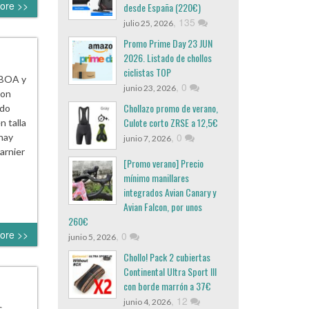
ore >>
desde España (220€)
,
135
julio 25, 2026
Promo Prime Day 23 JUN
2026. Listado de chollos
ciclistas TOP
e BOA y
,
0
junio 23, 2026
son
Chollazo promo de verano,
ado
Culote corto ZRSE a 12,5€
n talla
,
0
hay
junio 7, 2026
arnier
[Promo verano] Precio
mínimo manillares
integrados Avian Canary y
Avian Falcon, por unos
260€
ore >>
,
0
junio 5, 2026
Chollo! Pack 2 cubiertas
Continental Ultra Sport III
con borde marrón a 37€
,
12
junio 4, 2026
s