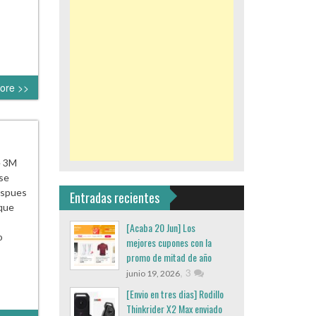
ore >>
e 3M
 se
espues
Entradas recientes
 que
[Acaba 20 Jun] Los
o
mejores cupones con la
promo de mitad de año
,
3
junio 19, 2026
[Envio en tres dias] Rodillo
Thinkrider X2 Max enviado