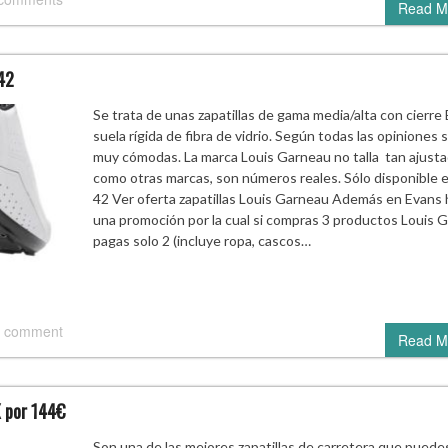
Read M
 42
Se trata de unas zapatillas de gama media/alta con cierr
suela rígida de fibra de vidrio. Según todas las opiniones 
muy cómodas. La marca Louis Garneau no talla tan ajust
como otras marcas, son números reales. Sólo disponible e
42 Ver oferta zapatillas Louis Garneau Además en Evans 
una promoción por la cual si compras 3 productos Louis G
pagas solo 2 (incluye ropa, cascos…
 comment
Read M
X por 144€
Son una de las mejores zapatillas de carretera que puede