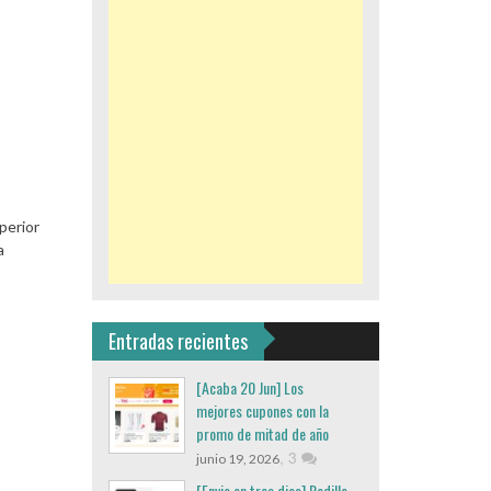
perior
a
Entradas recientes
[Acaba 20 Jun] Los
mejores cupones con la
promo de mitad de año
,
3
junio 19, 2026
[Envio en tres dias] Rodillo