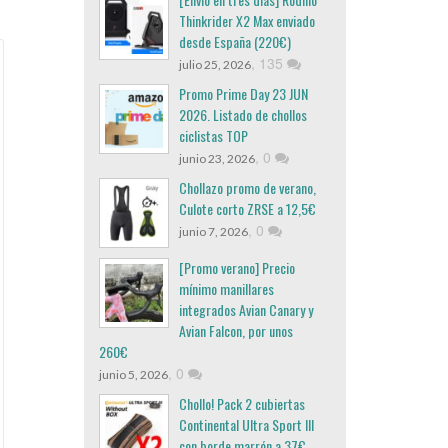
Thinkrider X2 Max enviado
desde España (220€)
,
135
julio 25, 2026
Promo Prime Day 23 JUN
2026. Listado de chollos
ciclistas TOP
,
0
junio 23, 2026
Chollazo promo de verano,
Culote corto ZRSE a 12,5€
,
0
junio 7, 2026
[Promo verano] Precio
mínimo manillares
integrados Avian Canary y
Avian Falcon, por unos
260€
,
0
junio 5, 2026
Chollo! Pack 2 cubiertas
Continental Ultra Sport III
con borde marrón a 37€