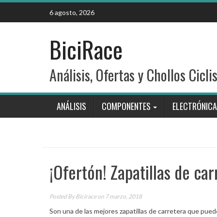
Skip
6 agosto, 2026
to
content
BiciRace
Análisis, Ofertas y Chollos Cicli
ANÁLISIS
COMPONENTES
ELECTRÓNICA
¡Ofertón! Zapatillas de ca
Posted By
Bicirace
on 7 marzo, 2018
Son una de las mejores zapatillas de carretera que pued