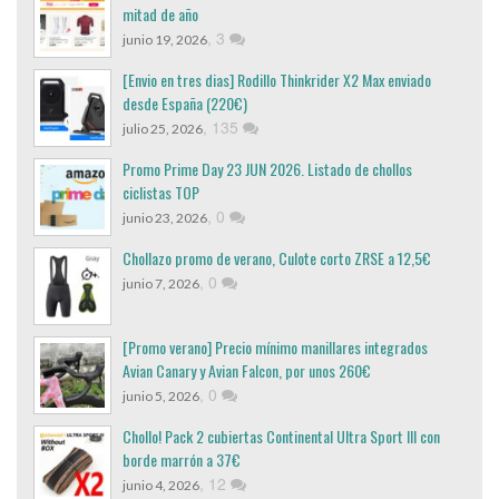
mitad de año
,
3
junio 19, 2026
[Envio en tres dias] Rodillo Thinkrider X2 Max enviado
desde España (220€)
,
135
julio 25, 2026
Promo Prime Day 23 JUN 2026. Listado de chollos
ciclistas TOP
,
0
junio 23, 2026
Chollazo promo de verano, Culote corto ZRSE a 12,5€
,
0
junio 7, 2026
[Promo verano] Precio mínimo manillares integrados
Avian Canary y Avian Falcon, por unos 260€
,
0
junio 5, 2026
Chollo! Pack 2 cubiertas Continental Ultra Sport III con
borde marrón a 37€
,
12
junio 4, 2026