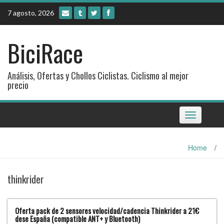
Skip
7 agosto, 2026
to
content
BiciRace
Análisis, Ofertas y Chollos Ciclistas. Ciclismo al mejor
precio
Toggle
navigation
Home
/
thinkrider
Oferta pack de 2 sensores velocidad/cadencia Thinkrider a 21€
dese España (compatible ANT+ y Bluetooth)