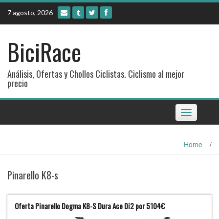
Skip
7 agosto, 2026
to
content
BiciRace
Análisis, Ofertas y Chollos Ciclistas. Ciclismo al mejor
precio
Toggle
navigation
Home
/
Pinarello K8-s
Oferta Pinarello Dogma K8-S Dura Ace Di2 por 5104€