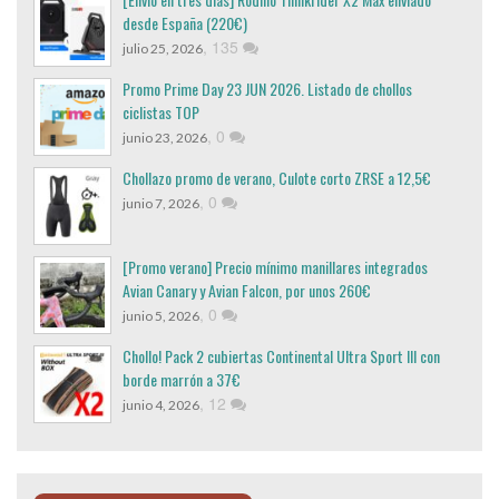
desde España (220€)
,
135
julio 25, 2026
Promo Prime Day 23 JUN 2026. Listado de chollos
ciclistas TOP
,
0
junio 23, 2026
Chollazo promo de verano, Culote corto ZRSE a 12,5€
,
0
junio 7, 2026
[Promo verano] Precio mínimo manillares integrados
Avian Canary y Avian Falcon, por unos 260€
,
0
junio 5, 2026
Chollo! Pack 2 cubiertas Continental Ultra Sport III con
borde marrón a 37€
,
12
junio 4, 2026