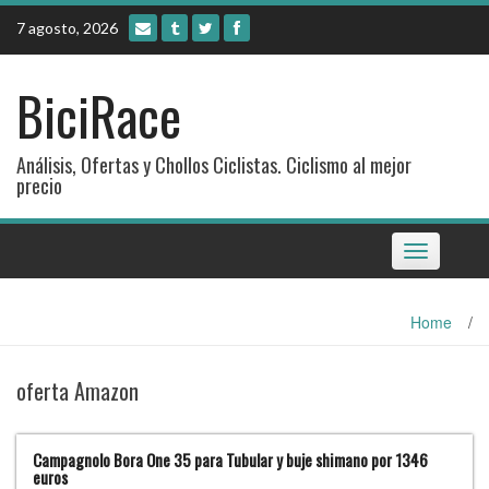
Skip
7 agosto, 2026
to
content
BiciRace
Análisis, Ofertas y Chollos Ciclistas. Ciclismo al mejor
precio
Toggle
navigation
Home
/
oferta Amazon
Campagnolo Bora One 35 para Tubular y buje shimano por 1346
euros