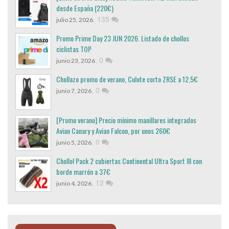
desde España (220€)
,
135
julio 25, 2026
Promo Prime Day 23 JUN 2026. Listado de chollos
ciclistas TOP
,
0
junio 23, 2026
Chollazo promo de verano, Culote corto ZRSE a 12,5€
,
0
junio 7, 2026
[Promo verano] Precio mínimo manillares integrados
Avian Canary y Avian Falcon, por unos 260€
,
0
junio 5, 2026
Chollo! Pack 2 cubiertas Continental Ultra Sport III con
borde marrón a 37€
,
12
junio 4, 2026