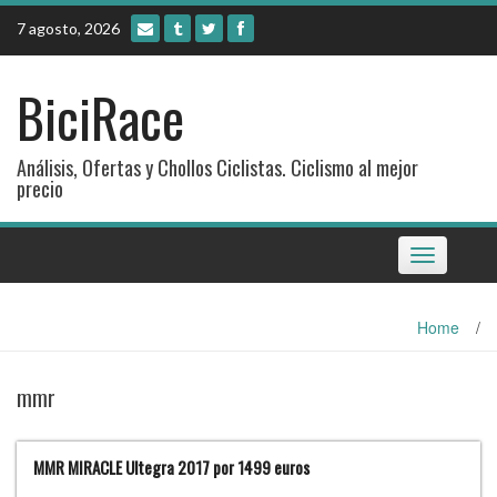
Skip
7 agosto, 2026
to
content
BiciRace
Análisis, Ofertas y Chollos Ciclistas. Ciclismo al mejor
precio
Toggle
navigation
Home
/
mmr
MMR MIRACLE Ultegra 2017 por 1499 euros