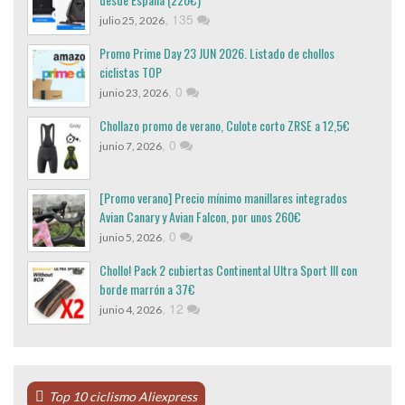
,
135
julio 25, 2026
Promo Prime Day 23 JUN 2026. Listado de chollos
ciclistas TOP
,
0
junio 23, 2026
Chollazo promo de verano, Culote corto ZRSE a 12,5€
,
0
junio 7, 2026
[Promo verano] Precio mínimo manillares integrados
Avian Canary y Avian Falcon, por unos 260€
,
0
junio 5, 2026
Chollo! Pack 2 cubiertas Continental Ultra Sport III con
borde marrón a 37€
,
12
junio 4, 2026
Top 10 ciclismo Aliexpress