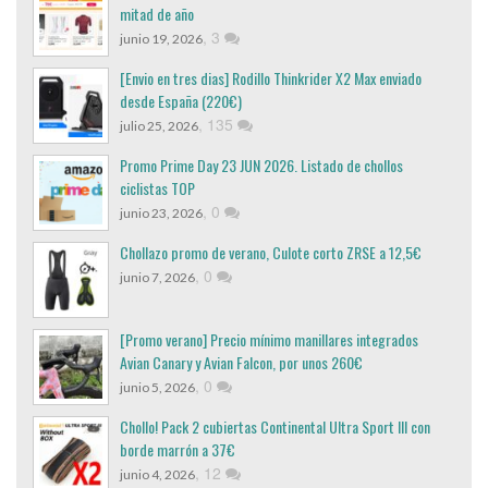
mitad de año
,
3
junio 19, 2026
[Envio en tres dias] Rodillo Thinkrider X2 Max enviado
desde España (220€)
,
135
julio 25, 2026
Promo Prime Day 23 JUN 2026. Listado de chollos
ciclistas TOP
,
0
junio 23, 2026
Chollazo promo de verano, Culote corto ZRSE a 12,5€
,
0
junio 7, 2026
[Promo verano] Precio mínimo manillares integrados
Avian Canary y Avian Falcon, por unos 260€
,
0
junio 5, 2026
Chollo! Pack 2 cubiertas Continental Ultra Sport III con
borde marrón a 37€
,
12
junio 4, 2026