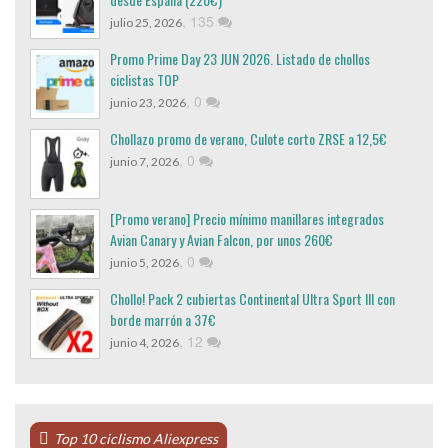
,
135
julio 25, 2026
Promo Prime Day 23 JUN 2026. Listado de chollos
ciclistas TOP
,
0
junio 23, 2026
Chollazo promo de verano, Culote corto ZRSE a 12,5€
,
0
junio 7, 2026
[Promo verano] Precio mínimo manillares integrados
Avian Canary y Avian Falcon, por unos 260€
,
0
junio 5, 2026
Chollo! Pack 2 cubiertas Continental Ultra Sport III con
borde marrón a 37€
,
12
junio 4, 2026
Top 10 ciclismo Aliexpress