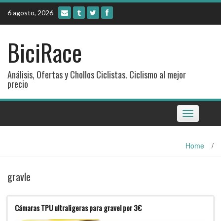
Skip
6 agosto, 2026
to
content
BiciRace
Análisis, Ofertas y Chollos Ciclistas. Ciclismo al mejor
precio
Toggle
navigation
Home
/
gravle
Cámaras TPU ultraligeras para gravel por 3€