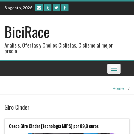
Skip
8 agosto, 2026
to
content
BiciRace
Análisis, Ofertas y Chollos Ciclistas. Ciclismo al mejor
precio
Toggle
navigation
Home
/
Giro Cinder
Casco Giro Cinder [tecnología MIPS] por 89,9 euros