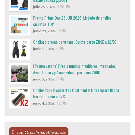
,
135
julio 25, 2026
Promo Prime Day 23 JUN 2026. Listado de chollos
ciclistas TOP
,
0
junio 23, 2026
Chollazo promo de verano, Culote corto ZRSE a 12,5€
,
0
junio 7, 2026
[Promo verano] Precio mínimo manillares integrados
Avian Canary y Avian Falcon, por unos 260€
,
0
junio 5, 2026
Chollo! Pack 2 cubiertas Continental Ultra Sport III con
borde marrón a 37€
,
12
junio 4, 2026
Top 10 ciclismo Aliexpress