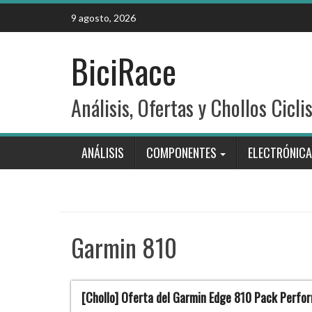
Skip
9 agosto, 2026
to
content
BiciRace
Análisis, Ofertas y Chollos Cicli
ANÁLISIS
COMPONENTES
ELECTRÓNICA
Garmin 810
[Chollo] Oferta del Garmin Edge 810 Pack Perfo