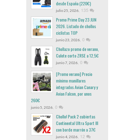
desde España (220€)
,
135
julio 25, 2026
Promo Prime Day 23 JUN
2026. Listado de chollos
ciclistas TOP
,
0
junio 23, 2026
Chollazo promo de verano,
Culote corto ZRSE a 12,5€
,
0
junio 7, 2026
[Promo verano] Precio
mínimo manillares
integrados Avian Canary y
Avian Falcon, por unos
260€
,
0
junio 5, 2026
Chollo! Pack 2 cubiertas
Continental Ultra Sport III
con borde marrón a 37€
,
12
junio 4, 2026