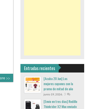
Entradas recientes
ore >>
[Acaba 20 Jun] Los
mejores cupones con la
promo de mitad de año
,
3
junio 19, 2026
[Envio en tres dias] Rodillo
Thinkrider X2 Max enviado