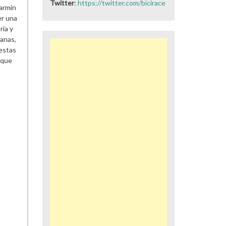
Twitter
:
https://twitter.com/bicirace
armin
er una
ia y
manas,
 estas
 que