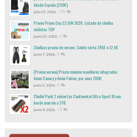
desde España (220€)
,
135
julio 25, 2026
Promo Prime Day 23 JUN 2026. Listado de chollos
ciclistas TOP
,
0
junio 23, 2026
Chollazo promo de verano, Culote corto ZRSE a 12,5€
,
0
junio 7, 2026
[Promo verano] Precio mínimo manillares integrados
Avian Canary y Avian Falcon, por unos 260€
,
0
junio 5, 2026
Chollo! Pack 2 cubiertas Continental Ultra Sport III con
borde marrón a 37€
,
12
junio 4, 2026