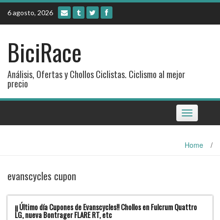
Skip
6 agosto, 2026
to
content
BiciRace
Análisis, Ofertas y Chollos Ciclistas. Ciclismo al mejor
precio
Toggle
navigation
Home
/
evanscycles cupon
¡¡ Último día Cupones de Evanscycles!! Chollos en Fulcrum Quattro
LG, nueva Bontrager FLARE RT, etc