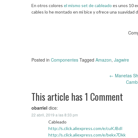
En otros colores
el mismo set de cableado
es unos 10 eu
cables lo he montado en mi bice y ofrece una suavidad d
Comp
Posted in
Componentes
Tagged
Amazon
,
Jagwire
←
Manetas Shi
Post
Cambi
navigation
This article has 1 Comment
obarriel
dice:
22 abril, 2019 a las 8:33 pm
Cableado
http://s.click.aliexpress.com/e/cuKJBdI
http://s.click.aliexpress.com/e/bekx7Dkk