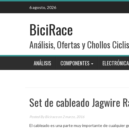
Skip
6 agosto, 2026
to
content
BiciRace
Análisis, Ofertas y Chollos Cicli
ANÁLISIS
COMPONENTES
ELECTRÓNICA
Set de cableado Jagwire R
Posted By
Bicirace
on 2 marzo, 2016
El cableado es una parte muy importante de cualquier 