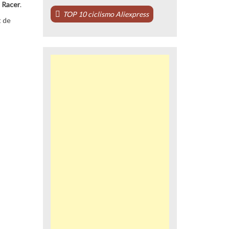
e Racer
.
TOP 10 ciclismo Aliexpress
t de