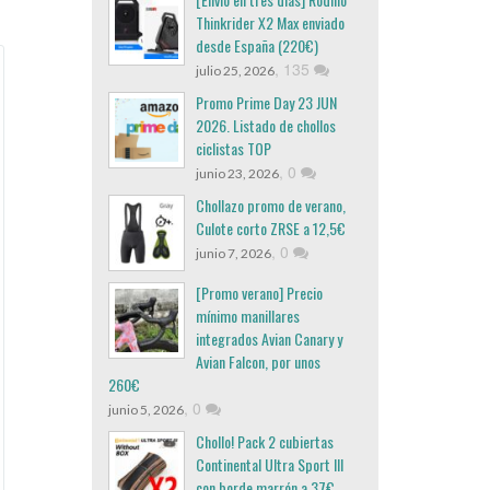
Thinkrider X2 Max enviado
desde España (220€)
,
135
julio 25, 2026
Promo Prime Day 23 JUN
2026. Listado de chollos
ciclistas TOP
,
0
junio 23, 2026
Chollazo promo de verano,
Culote corto ZRSE a 12,5€
,
0
junio 7, 2026
[Promo verano] Precio
mínimo manillares
integrados Avian Canary y
Avian Falcon, por unos
260€
,
0
junio 5, 2026
Chollo! Pack 2 cubiertas
Continental Ultra Sport III
con borde marrón a 37€