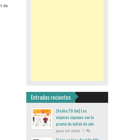
et de
Entradas recientes
[Acaba 20 Jun] Los
mejores cupones con la
promo de mitad de año
,
3
junio 19, 2026
[Envio en tres dias] Rodillo