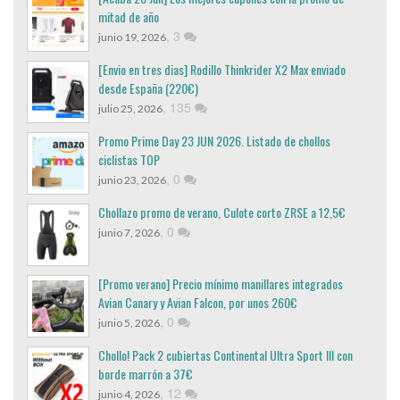
mitad de año
,
3
junio 19, 2026
[Envio en tres dias] Rodillo Thinkrider X2 Max enviado
desde España (220€)
,
135
julio 25, 2026
Promo Prime Day 23 JUN 2026. Listado de chollos
ciclistas TOP
,
0
junio 23, 2026
Chollazo promo de verano, Culote corto ZRSE a 12,5€
,
0
junio 7, 2026
[Promo verano] Precio mínimo manillares integrados
Avian Canary y Avian Falcon, por unos 260€
,
0
junio 5, 2026
Chollo! Pack 2 cubiertas Continental Ultra Sport III con
borde marrón a 37€
,
12
junio 4, 2026