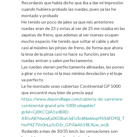
Recordarás que había dicho que iba a dar mi impresión
cuando hubiera probado las ruedas, pues ya las he
montado y probado
He tenido un poco de jaleo ya que mis anteriores
ruedas eran de 23 y estas al ser de 25 me rozaba en las
zapatas de freno, que ademas al ser nuevas ocupan
mucho espacio. He tenido que soltar el cable y abrir
casi al máximo las pinzas de freno, de forma que ahora
la leva de la pinza casi no hace su función, pero las
ruedas entran y salen perfectamente.
Las ruedas vienen perfectamente alineadas, las pones
a girar y no notas ni la mas mínima desviación y el buje
va perfecto
Le he montado unas cubiertas Continental GP 5000
que encontré muy bien de precio aquí
https://www.deporvillage.com/cubierta-de-carretera-
continental-grand-prix-5000-plegable?
gclid=Cj0KCQiA1sriBRD-
ARIsABYdwwEplXOBwUxEUSr6Nwkbqt9SS6FD90j_T
HoP4Z7Vs0nLp5cD2r_GPI0aAh1REALw_wcB
Rodando a mas de 30/35 km.h. las sensaciones son