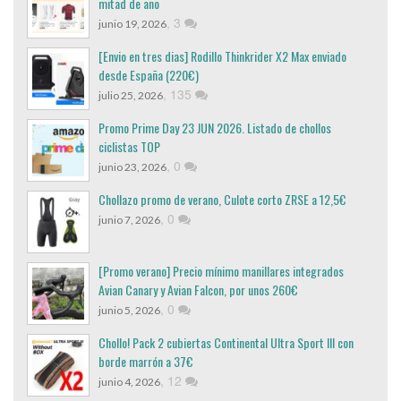
mitad de año
,
3
junio 19, 2026
[Envio en tres dias] Rodillo Thinkrider X2 Max enviado
desde España (220€)
,
135
julio 25, 2026
Promo Prime Day 23 JUN 2026. Listado de chollos
ciclistas TOP
,
0
junio 23, 2026
Chollazo promo de verano, Culote corto ZRSE a 12,5€
,
0
junio 7, 2026
[Promo verano] Precio mínimo manillares integrados
Avian Canary y Avian Falcon, por unos 260€
,
0
junio 5, 2026
Chollo! Pack 2 cubiertas Continental Ultra Sport III con
borde marrón a 37€
,
12
junio 4, 2026