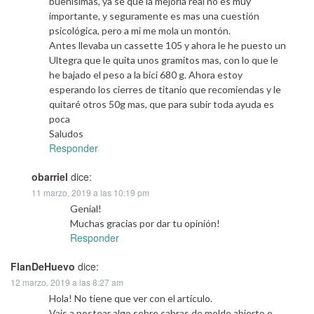
buenísimas, ya se que la mejoría real no es muy
importante, y seguramente es mas una cuestión
psicológica, pero a mi me mola un montón.
Antes llevaba un cassette 105 y ahora le he puesto un
Ultegra que le quita unos gramitos mas, con lo que le
he bajado el peso a la bici 680 g. Ahora estoy
esperando los cierres de titanio que recomiendas y le
quitaré otros 50g mas, que para subir toda ayuda es
poca
Saludos
Responder
obarriel
dice:
11 marzo, 2019 a las 10:19 pm
Genial!
Muchas gracias por dar tu opinión!
Responder
FlanDeHuevo
dice:
12 marzo, 2019 a las 8:27 am
Hola! No tiene que ver con el artículo.
Vais a postear algo sobre cabras de molde abierto o