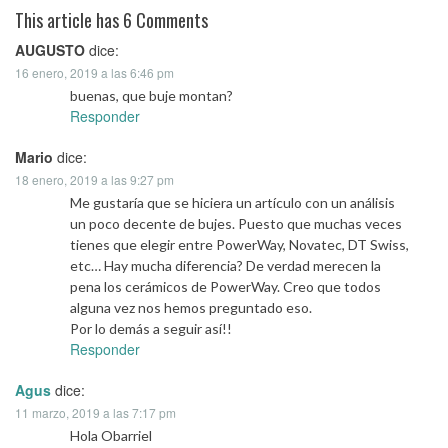
navigation
This article has 6 Comments
AUGUSTO
dice:
16 enero, 2019 a las 6:46 pm
buenas, que buje montan?
Responder
Mario
dice:
18 enero, 2019 a las 9:27 pm
Me gustaría que se hiciera un artículo con un análisis
un poco decente de bujes. Puesto que muchas veces
tienes que elegir entre PowerWay, Novatec, DT Swiss,
etc… Hay mucha diferencia? De verdad merecen la
pena los cerámicos de PowerWay. Creo que todos
alguna vez nos hemos preguntado eso.
Por lo demás a seguir así!!
Responder
Agus
dice:
11 marzo, 2019 a las 7:17 pm
Hola Obarriel