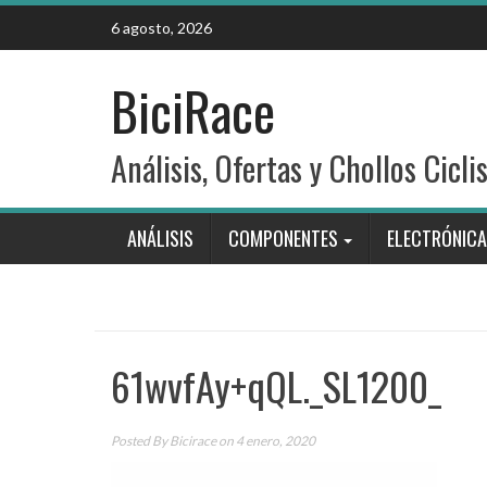
Skip
6 agosto, 2026
to
content
BiciRace
Análisis, Ofertas y Chollos Cicli
ANÁLISIS
COMPONENTES
ELECTRÓNICA
61wvfAy+qQL._SL1200_
Posted By
Bicirace
on 4 enero, 2020