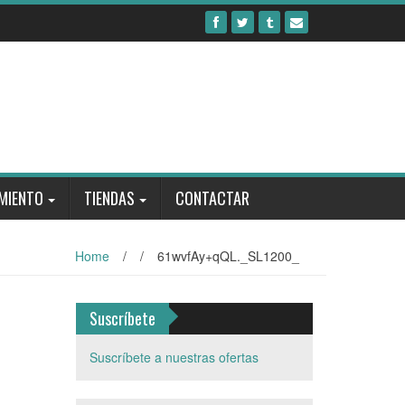
MIENTO
TIENDAS
CONTACTAR
Home
/
/
61wvfAy+qQL._SL1200_
Suscríbete
Suscríbete a nuestras ofertas