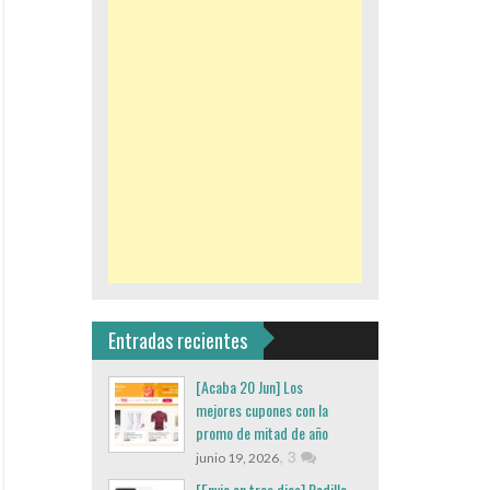
Entradas recientes
[Acaba 20 Jun] Los
mejores cupones con la
promo de mitad de año
,
3
junio 19, 2026
[Envio en tres dias] Rodillo