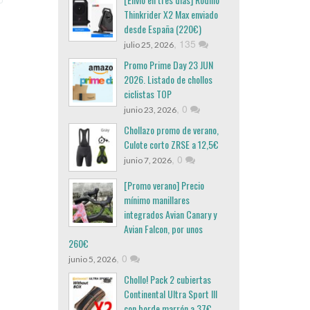
Thinkrider X2 Max enviado
desde España (220€)
,
135
julio 25, 2026
Promo Prime Day 23 JUN
2026. Listado de chollos
ciclistas TOP
,
0
junio 23, 2026
Chollazo promo de verano,
Culote corto ZRSE a 12,5€
,
0
junio 7, 2026
[Promo verano] Precio
mínimo manillares
integrados Avian Canary y
Avian Falcon, por unos
260€
,
0
junio 5, 2026
Chollo! Pack 2 cubiertas
Continental Ultra Sport III
con borde marrón a 37€