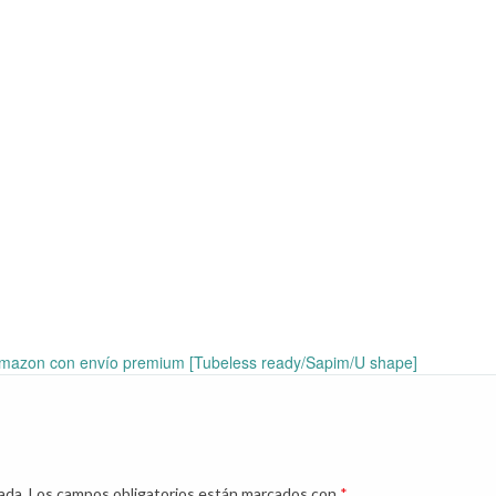
azon con envío premium [Tubeless ready/Sapim/U shape]
ada.
Los campos obligatorios están marcados con
*