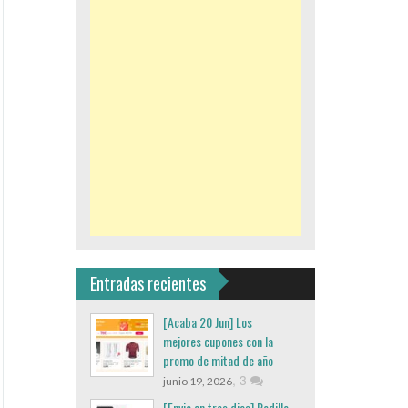
Entradas recientes
[Acaba 20 Jun] Los
mejores cupones con la
promo de mitad de año
,
3
junio 19, 2026
[Envio en tres dias] Rodillo