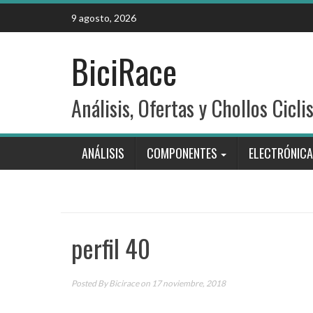
Skip
9 agosto, 2026
to
content
BiciRace
Análisis, Ofertas y Chollos Cicli
ANÁLISIS
COMPONENTES
ELECTRÓNICA
perfil 40
Posted By
Bicirace
on 17 noviembre, 2018