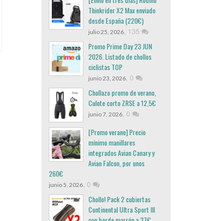
Thinkrider X2 Max enviado
desde España (220€)
,
135
julio 25, 2026
Promo Prime Day 23 JUN
2026. Listado de chollos
ciclistas TOP
,
0
junio 23, 2026
Chollazo promo de verano,
Culote corto ZRSE a 12,5€
,
0
junio 7, 2026
[Promo verano] Precio
mínimo manillares
integrados Avian Canary y
Avian Falcon, por unos
260€
,
0
junio 5, 2026
Chollo! Pack 2 cubiertas
Continental Ultra Sport III
con borde marrón a 37€