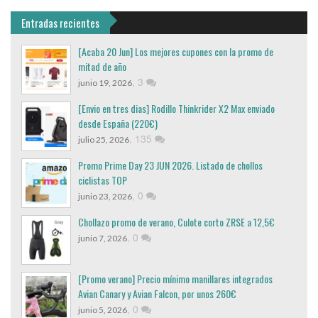
Entradas recientes
[Acaba 20 Jun] Los mejores cupones con la promo de
mitad de año
,
3
junio 19, 2026
[Envio en tres dias] Rodillo Thinkrider X2 Max enviado
desde España (220€)
,
135
julio 25, 2026
Promo Prime Day 23 JUN 2026. Listado de chollos
ciclistas TOP
,
0
junio 23, 2026
Chollazo promo de verano, Culote corto ZRSE a 12,5€
,
0
junio 7, 2026
[Promo verano] Precio mínimo manillares integrados
Avian Canary y Avian Falcon, por unos 260€
,
0
junio 5, 2026