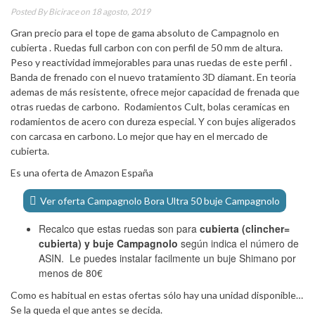
Posted By
Bicirace
on 18 agosto, 2019
Gran precio para el tope de gama absoluto de Campagnolo en
cubierta . Ruedas full carbon con con perfil de 50 mm de altura.
Peso y reactividad immejorables para unas ruedas de este perfil .
Banda de frenado con el nuevo tratamiento 3D diamant. En teoria
ademas de más resistente, ofrece mejor capacidad de frenada que
otras ruedas de carbono. Rodamientos Cult, bolas ceramicas en
rodamientos de acero con dureza especial. Y con bujes aligerados
con carcasa en carbono. Lo mejor que hay en el mercado de
cubierta.
Es una oferta de Amazon España
Ver oferta Campagnolo Bora Ultra 50 buje Campagnolo
Recalco que estas ruedas son para
cubierta (clincher=
cubierta) y buje Campagnolo
según indica el número de
ASIN. Le puedes instalar facilmente un buje Shimano por
menos de 80€
Como es habitual en estas ofertas sólo hay una unidad disponible…
Se la queda el que antes se decida.