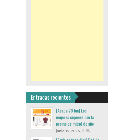
Entradas recientes
[Acaba 20 Jun] Los
mejores cupones con la
promo de mitad de año
,
3
junio 19, 2026
[Envio en tres dias] Rodillo