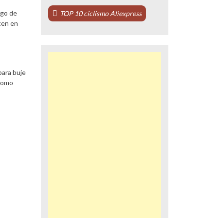
ego de
TOP 10 ciclismo Aliexpress
ten en
para buje
Como