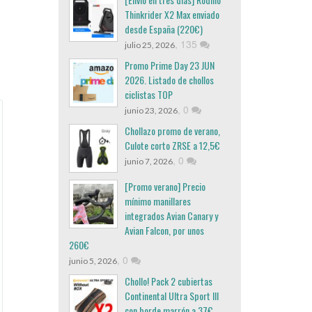
Thinkrider X2 Max enviado
desde España (220€)
,
135
julio 25, 2026
Promo Prime Day 23 JUN
2026. Listado de chollos
ciclistas TOP
,
0
junio 23, 2026
Chollazo promo de verano,
Culote corto ZRSE a 12,5€
,
0
junio 7, 2026
[Promo verano] Precio
mínimo manillares
integrados Avian Canary y
Avian Falcon, por unos
260€
,
0
junio 5, 2026
Chollo! Pack 2 cubiertas
Continental Ultra Sport III
con borde marrón a 37€