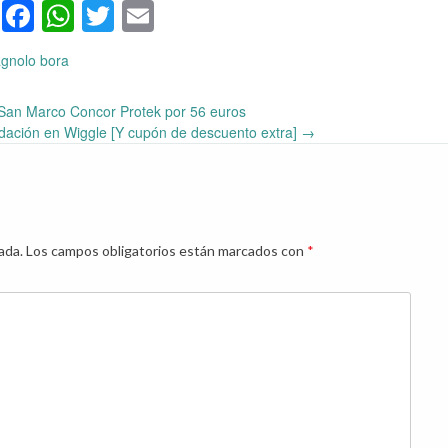
Facebook
WhatsApp
Twitter
Email
gnolo bora
e San Marco Concor Protek por 56 euros
idación en Wiggle [Y cupón de descuento extra]
→
ada.
Los campos obligatorios están marcados con
*