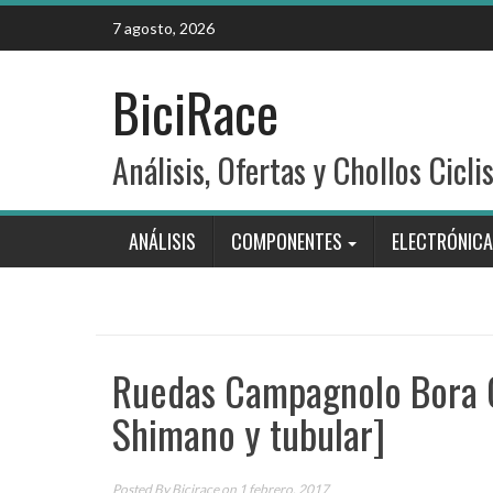
Skip
7 agosto, 2026
to
content
BiciRace
Análisis, Ofertas y Chollos Cicli
ANÁLISIS
COMPONENTES
ELECTRÓNICA
Ruedas Campagnolo Bora O
Shimano y tubular]
Posted By
Bicirace
on 1 febrero, 2017