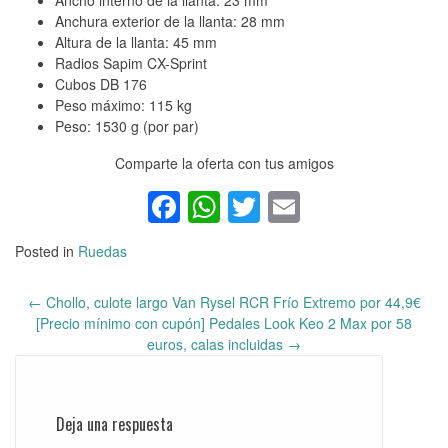
Ancho interno de la llanta: 23 mm
Anchura exterior de la llanta: 28 mm
Altura de la llanta: 45 mm
Radios Sapim CX-Sprint
Cubos DB 176
Peso máximo: 115 kg
Peso: 1530 g (por par)
Comparte la oferta con tus amigos
Facebook
WhatsApp
Twitter
Email
Posted in
Ruedas
←
Chollo, culote largo Van Rysel RCR Frío Extremo por 44,9€
Post
[Precio mínimo con cupón] Pedales Look Keo 2 Max por 58
navigation
euros, calas incluidas
→
Deja una respuesta