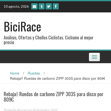
Skip
10 agosto, 2026
to
content
BiciRace
Análisis, Ofertas y Chollos Ciclistas. Ciclismo al mejor
precio
Toggle
navigation
Home
/
Ruedas
/
Rebaja!! Ruedas de carbono ZIPP 303S para disco por 809€
Rebaja!! Ruedas de carbono ZIPP 303S para disco por
809€
Posted By
Bicirace
on 20 diciembre, 2022