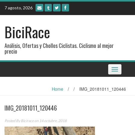
Skip
7 agosto, 2026
to
content
BiciRace
Análisis, Ofertas y Chollos Ciclistas. Ciclismo al mejor
precio
Toggle
navigation
Home
/
/
IMG_20181011_120446
IMG_20181011_120446
Posted By
Bicirace
on 14 octubre, 2018