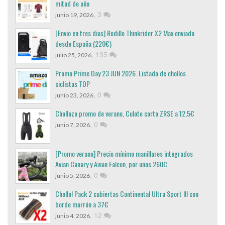
mitad de año
,
3
junio 19, 2026
[Envio en tres dias] Rodillo Thinkrider X2 Max enviado
desde España (220€)
,
135
julio 25, 2026
Promo Prime Day 23 JUN 2026. Listado de chollos
ciclistas TOP
,
0
junio 23, 2026
Chollazo promo de verano, Culote corto ZRSE a 12,5€
,
0
junio 7, 2026
[Promo verano] Precio mínimo manillares integrados
Avian Canary y Avian Falcon, por unos 260€
,
0
junio 5, 2026
Chollo! Pack 2 cubiertas Continental Ultra Sport III con
borde marrón a 37€
,
12
junio 4, 2026