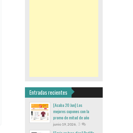
Entradas recientes
[Acaba 20 Jun] Los
mejores cupones con la
promo de mitad de año
,
3
junio 19, 2026
[Envio en tres dias] Rodillo