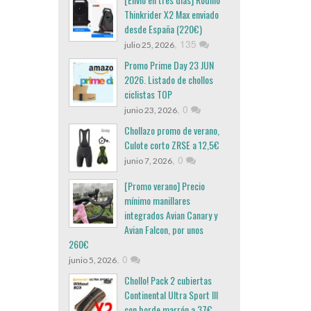
Thinkrider X2 Max enviado
desde España (220€)
,
135
julio 25, 2026
Promo Prime Day 23 JUN
2026. Listado de chollos
ciclistas TOP
,
0
junio 23, 2026
Chollazo promo de verano,
Culote corto ZRSE a 12,5€
,
0
junio 7, 2026
[Promo verano] Precio
mínimo manillares
integrados Avian Canary y
Avian Falcon, por unos
260€
,
0
junio 5, 2026
Chollo! Pack 2 cubiertas
Continental Ultra Sport III
con borde marrón a 37€