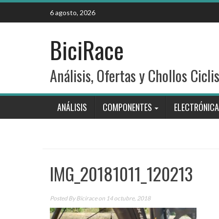
Skip
6 agosto, 2026
to
content
BiciRace
Análisis, Ofertas y Chollos Cicli
ANÁLISIS
COMPONENTES
ELECTRÓNICA
IMG_20181011_120213
Posted By
Bicirace
on 14 octubre, 2018