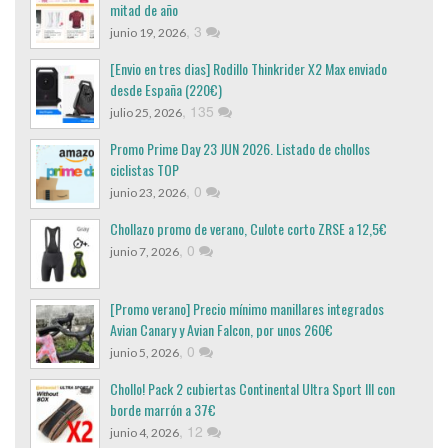
mitad de año
,
3
junio 19, 2026
[Envio en tres dias] Rodillo Thinkrider X2 Max enviado
desde España (220€)
,
135
julio 25, 2026
Promo Prime Day 23 JUN 2026. Listado de chollos
ciclistas TOP
,
0
junio 23, 2026
Chollazo promo de verano, Culote corto ZRSE a 12,5€
,
0
junio 7, 2026
[Promo verano] Precio mínimo manillares integrados
Avian Canary y Avian Falcon, por unos 260€
,
0
junio 5, 2026
Chollo! Pack 2 cubiertas Continental Ultra Sport III con
borde marrón a 37€
,
12
junio 4, 2026