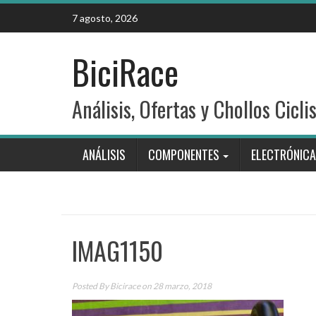
Skip
7 agosto, 2026
to
content
BiciRace
Análisis, Ofertas y Chollos Cicli
ANÁLISIS
COMPONENTES
ELECTRÓNICA
IMAG1150
Posted By
Bicirace
on 28 marzo, 2018