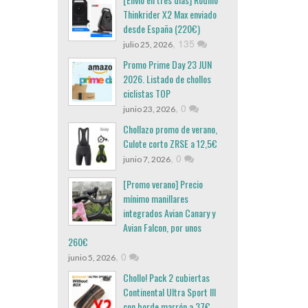
Thinkrider X2 Max enviado
desde España (220€)
,
135
julio 25, 2026
Promo Prime Day 23 JUN
2026. Listado de chollos
ciclistas TOP
,
0
junio 23, 2026
Chollazo promo de verano,
Culote corto ZRSE a 12,5€
,
0
junio 7, 2026
[Promo verano] Precio
mínimo manillares
integrados Avian Canary y
Avian Falcon, por unos
260€
,
0
junio 5, 2026
Chollo! Pack 2 cubiertas
Continental Ultra Sport III
con borde marrón a 37€