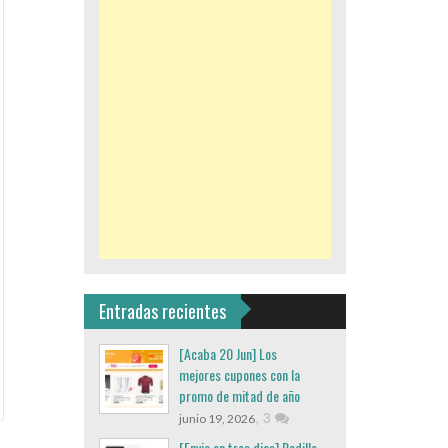
Entradas recientes
[Acaba 20 Jun] Los
mejores cupones con la
promo de mitad de año
,
3
junio 19, 2026
[Envio en tres dias] Rodillo