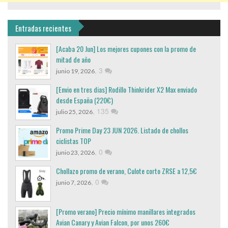
Entradas recientes
[Acaba 20 Jun] Los mejores cupones con la promo de
mitad de año
,
3
junio 19, 2026
[Envio en tres dias] Rodillo Thinkrider X2 Max enviado
desde España (220€)
,
135
julio 25, 2026
Promo Prime Day 23 JUN 2026. Listado de chollos
ciclistas TOP
,
0
junio 23, 2026
Chollazo promo de verano, Culote corto ZRSE a 12,5€
,
0
junio 7, 2026
[Promo verano] Precio mínimo manillares integrados
Avian Canary y Avian Falcon, por unos 260€