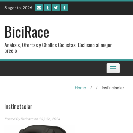
Skip
8 agosto, 2026
to
content
BiciRace
Análisis, Ofertas y Chollos Ciclistas. Ciclismo al mejor
precio
Toggle
navigation
Home
/
/
instinctsolar
instinctsolar
Posted By
Bicirace
on 16 julio, 2024